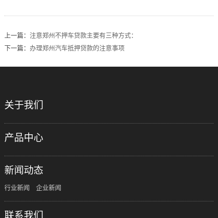
上一篇：
注意郑州不押车贷款主要有三种方式：
下一篇：
办理郑州汽车抵押贷款的注意事项
关于我们
产品中心
新闻动态
行业新闻
企业新闻
联系我们