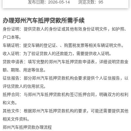
发布日期：2026-05-14 浏览次数：
95
办理郑州汽车抵押贷款所需手续
身份证明：提供贷款人的身份证或其他有效身份证明文件，如护照、
户口本等。
车辆证明：提交车辆的登记证、、购置税发票等相关车辆证明文件。
收入证明：为了验证贷款人的还款能力，需要提供收入证明。
贷款申请表：填写完整的郑州汽车抵押贷款申请表，详细说明贷款金
额、期限、用途等信息。
征信报告：部分郑州汽车抵押贷款机构会要求提供个人征信报告，以
评估贷款人的信用状况。
抵押合同：与郑州汽车抵押贷款机构签订抵押合同，明确双方的权利
和义务。
其他文件：根据郑州汽车抵押贷款机构的要求，可能还需要提供其他
相关文件资料。
郑州汽车抵押贷款办理流程