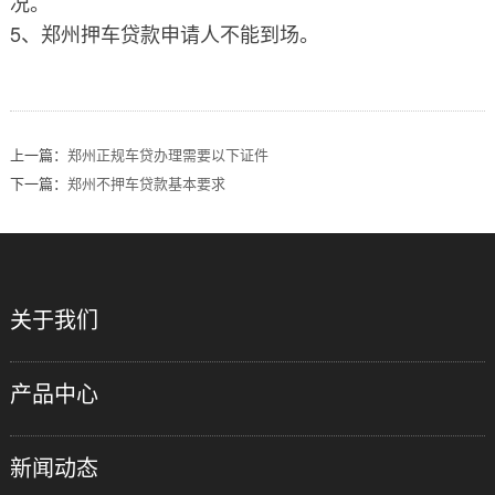
况。
5、郑州押车贷款申请人不能到场。
上一篇：
郑州正规车贷办理需要以下证件
下一篇：
郑州不押车贷款基本要求
关于我们
产品中心
新闻动态