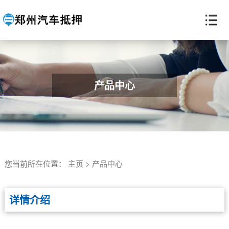
产品中心
您当前所在位置：
主页
>
产品中心
详情介绍