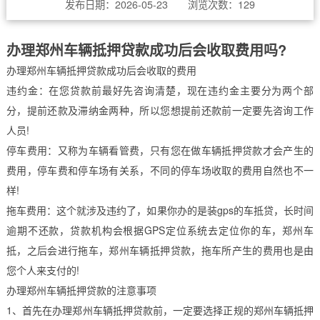
发布日期：2026-05-23 浏览次数：
129
办理郑州车辆抵押贷款成功后会收取费用吗?
办理郑州车辆抵押贷款成功后会收取的费用
违约金：在您贷款前最好先咨询清楚，现在违约金主要分为两个部
分，提前还款及滞纳金两种，所以您想提前还款前一定要先咨询工作
人员!
停车费用：又称为车辆看管费，只有您在做车辆抵押贷款才会产生的
费用，停车费和停车场有关系，不同的停车场收取的费用自然也不一
样!
拖车费用：这个就涉及违约了，如果你办的是装gps的车抵贷，长时间
逾期不还款，贷款机构会根据GPS定位系统去定位你的车，郑州车
抵，之后会进行拖车，郑州车辆抵押贷款，拖车所产生的费用也是由
您个人来支付的!
办理郑州车辆抵押贷款的注意事项
1、首先在办理郑州车辆抵押贷款前，一定要选择正规的郑州车辆抵押