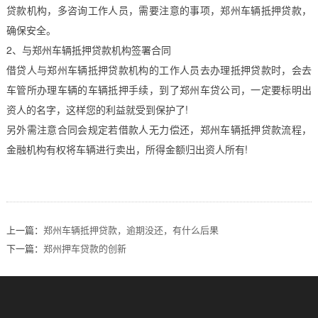
贷款机构，多咨询工作人员，需要注意的事项，郑州车辆抵押贷款，
确保安全。
2、与郑州车辆抵押贷款机构签署合同
借贷人与郑州车辆抵押贷款机构的工作人员去办理抵押贷款时，会去
车管所办理车辆的车辆抵押手续，到了郑州车贷公司，一定要标明出
资人的名字，这样您的利益就受到保护了!
另外需注意合同会规定若借款人无力偿还，郑州车辆抵押贷款流程，
金融机构有权将车辆进行卖出，所得金额归出资人所有!
上一篇：
郑州车辆抵押贷款，逾期没还，有什么后果
下一篇：
郑州押车贷款的创新