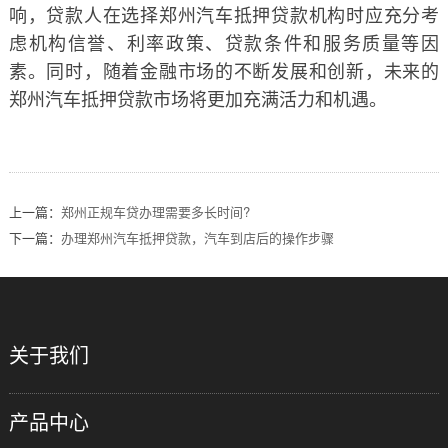
响，贷款人在选择郑州汽车抵押贷款机构时应充分考
虑机构信誉、利率政策、贷款条件和服务质量等因
素。同时，随着金融市场的不断发展和创新，未来的
郑州汽车抵押贷款市场将更加充满活力和机遇。
上一篇：
郑州正规车贷办理需要多长时间?
下一篇：
办理郑州汽车抵押贷款，汽车到店后的操作步骤
关于我们
产品中心