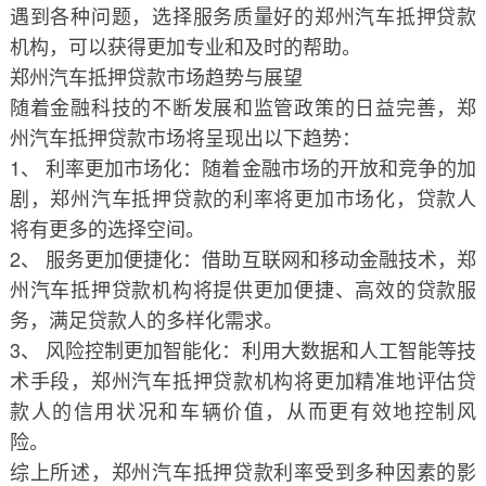
遇到各种问题，选择服务质量好的郑州汽车抵押贷款
机构，可以获得更加专业和及时的帮助。
郑州汽车抵押贷款市场趋势与展望
随着金融科技的不断发展和监管政策的日益完善，郑
州汽车抵押贷款市场将呈现出以下趋势：
1、 利率更加市场化：随着金融市场的开放和竞争的加
剧，郑州汽车抵押贷款的利率将更加市场化，贷款人
将有更多的选择空间。
2、 服务更加便捷化：借助互联网和移动金融技术，郑
州汽车抵押贷款机构将提供更加便捷、高效的贷款服
务，满足贷款人的多样化需求。
3、 风险控制更加智能化：利用大数据和人工智能等技
术手段，郑州汽车抵押贷款机构将更加精准地评估贷
款人的信用状况和车辆价值，从而更有效地控制风
险。
综上所述，郑州汽车抵押贷款利率受到多种因素的影