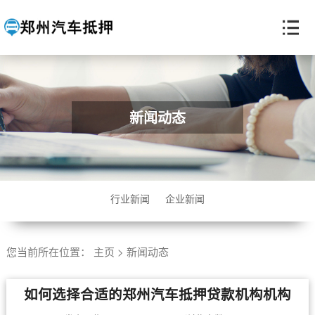
新闻动态
行业新闻
企业新闻
您当前所在位置：
主页
>
新闻动态
如何选择合适的郑州汽车抵押贷款机构机构